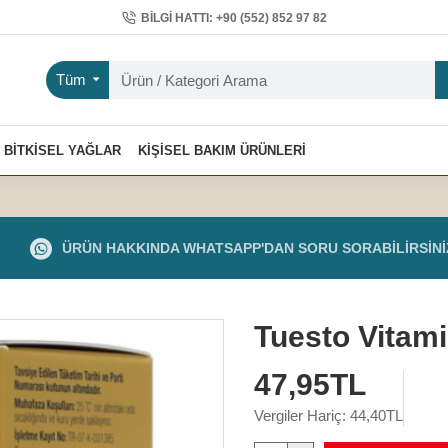
BILGI HATTI: +90 (552) 852 97 82
Tüm
BITKISEL YAĞLAR
KIŞISEL BAKIM ÜRÜNLERI
ÜRÜN HAKKINDA WHATSAPP'DAN SORU SORABILIRSINI
Tuesto Vitam
47,95TL
Vergiler Hariç: 44,40TL