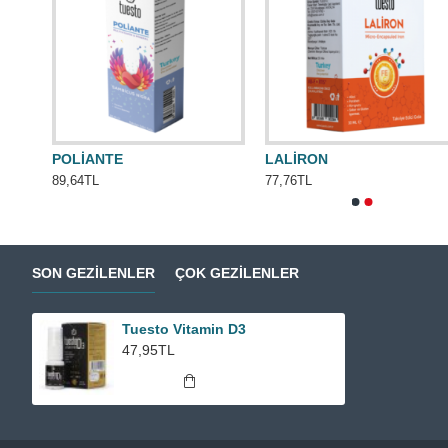
POLİANTE
LALİRON
89,64TL
77,76TL
SON GEZILENLER
ÇOK GEZILENLER
Tuesto Vitamin D3
47,95TL