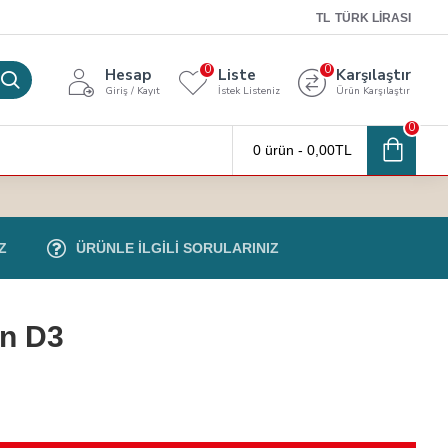
TL
TÜRK LIRASI
0
0
Hesap
Liste
Karşılaştır
Giriş / Kayıt
İstek Listeniz
Ürün Karşılaştır
0
0 ürün - 0,00TL
Z
ÜRÜNLE İLGİLİ SORULARINIZ
in D3